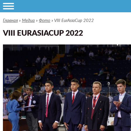
Главная
»
Медиа
»
Фото
»
VIII EurAsiaCup 2022
VIII EURASIACUP 2022