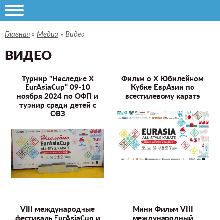
Главная
»
Медиа
»
Видео
ВИДЕО
Турнир "Наследие X
Фильм о X Юбилейном
EurAsiaCup" 09-10
Кубке ЕврАзии по
ноября 2024 по ОФП и
всестилевому каратэ
турнир среди детей с
ОВЗ
VIII международные
Мини Фильм VIII
фестиваль EurAsiaCup и
международный