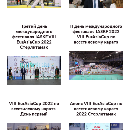
Третий день
II день международного
международного
фестиваля IASKF 2022
фестиваля IASKF VIII
VIII EurAsiaCup по
EurAsiaCup 2022
всестилевому каратэ
Стерлитамак
VIII EurAsiaCup 2022 по
Анонс VIII EurAsiaCup по
всестилевому каратэ.
всестилевому каратэ
День первый
2022 Стерлитамак