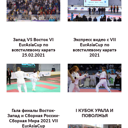
Запад VS Восток VI
Экспресс видео с VII
EurAsiaCup по
EurAsiaCup по
всестилевому каратэ
всестилевому каратэ
25.02.2021
2021
Гала финалы Восток-
I КУБОК УРАЛА И
Запад и Сборная России-
ПОВОЛЖЬЯ
Сборная Мира 2021 VII
EurAsiaCup