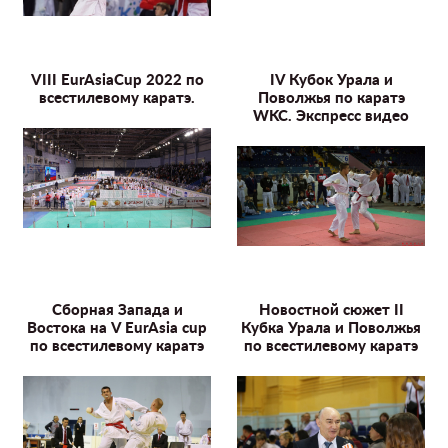
VIII EurAsiaCup 2022 по
IV Кубок Урала и
всестилевому каратэ.
Поволжья по каратэ
WKC. Экспресс видео
Сборная Запада и
Новостной сюжет II
Востока на V EurAsia cup
Кубка Урала и Поволжья
по всестилевому каратэ
по всестилевому каратэ